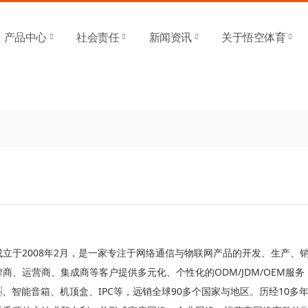
 SPORTS-官方平台
产品中心
社会责任
新闻资讯
关于悟空体育
2008年2月，是一家专注于网络通信与物联网产品的开发、生产、
、运营商、集成商等客户提供多元化、个性化的ODM/JDM/OEM服务
、智能音箱、机顶盒、IPC等，远销全球90多个国家与地区。历经10