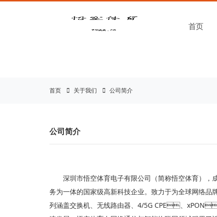
悟空体育官网 | WUKONG
首页
首页
关于我们
公司简介
公司简介
深圳市悟空体育电子有限公司（简称悟空体育），成立于
务为一体的国家级高新科技企业。致力于为全球网络品牌商
列涵盖交换机、无线路由器、4/5G CPE、xPON