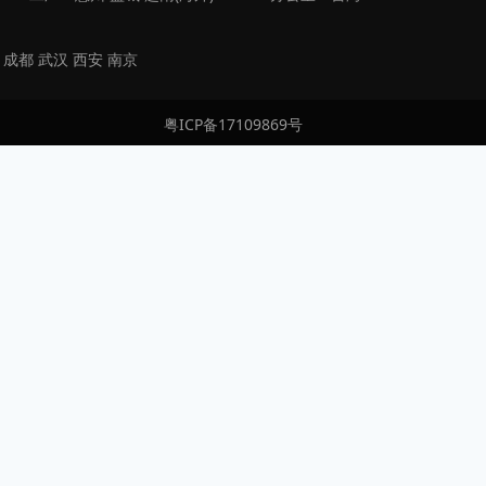
 成都 武汉 西安 南京
粤ICP备17109869号