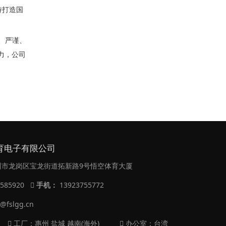
持打造国
严谨、
，公司
育电子有限公司
市龙岗区宝龙街道拓新路9号悟空体育大厦
9585920
手机：
13923755772
@fslgg.cn
工厂：惠州 盐城 越南(海外)
办公室：台湾