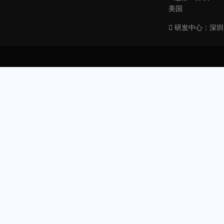
美国
研发中心：深圳