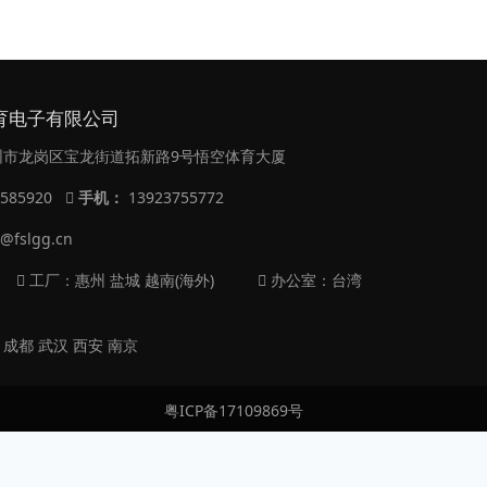
育电子有限公司
市龙岗区宝龙街道拓新路9号悟空体育大厦
9585920
手机：
13923755772
@fslgg.cn
工厂：惠州 盐城 越南(海外)
办公室：台湾
 成都 武汉 西安 南京
粤ICP备17109869号