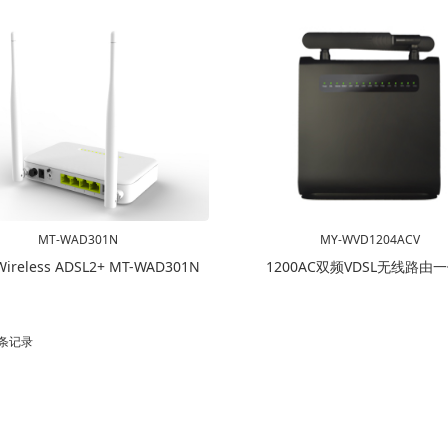
MT-WAD301N
MY-WVD1204ACV
Wireless ADSL2+ MT-WAD301N
1200AC双频VDSL无线路由
3 条记录