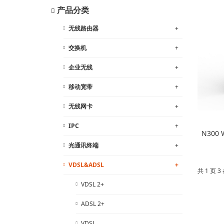
产品分类
无线路由器
+
交换机
+
企业无线
+
移动宽带
+
无线网卡
+
IPC
+
N300 
光通讯终端
+
VDSL&ADSL
+
共 1 页 
VDSL 2+
ADSL 2+
VDSL