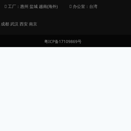
工厂：惠州 盐城 越南(海外)
办公室：台湾
 成都 武汉 西安 南京
粤ICP备17109869号