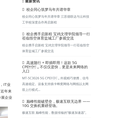
最新资讯
校企同心筑梦马年共谱华章
校企同心筑梦马年共谱华章 江苏德联达与云科技
工学校深度合作再启新程
校企携手启新程 宝鸡文理学院领导一行
莅临悟空体育盐城工厂参观交流
校企携手启新程 宝鸡文理学院领导一行莅临悟空
体育盐城工厂参观交流
高速随行 + 即插即用！这款 5G
CPE，不仅仅是快，更是未来网络的
入口
MT-5C3026 5G CPE，外观精巧便携，信号
高速稳定。设备支持插卡蜂窝网络与网线以太网
，IT业
双上行模式...
。
近年来
参展企业
巅峰性能破壁垒，极速互联无边界 ——
10G 交换机重磅登场。
极速互联 巅峰性能，数据传输的“极速加速器”。