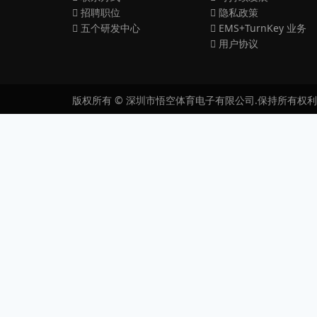
招聘职位
隐私政策
五个研发中心
EMS+TurnKey 业务
用户协议
版权所有 © 深圳市悟空体育电子有限公司.保持所有权利