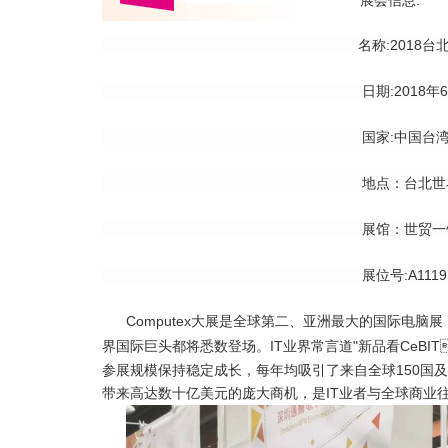
展会信息:
名称:2018台北国际
日期:2018年
国家:中国台
地点：台北
展馆：世贸
展位号:A1119
Computex大展是全球第二、亚洲最大的国际电脑展
界国际巨头都将悉数登场。
IT业界常言
道"新品看CeBIT
参展规模保持稳定成长，每年均吸引了来自全球150国及地
带来高达数十亿美元的庞大商机，是IT业者与全球商业往来