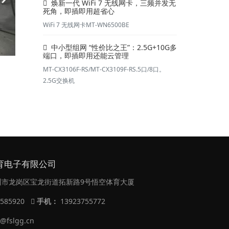
焕新一代 WiFi 7 无线网卡，三频并发无
死角，即插即用超省心
WiFi 7 无线网卡MT-WN6500BE
中小型组网 “性价比之王”：2.5G+10G多
端口，即插即用还能云管理
MT-CX3106F-RS/MT-CX3109F-RS.5口/8口。
2.5G交换机
育电子有限公司
市龙岗区宝龙街道拓新路9号悟空体育大厦
9585920
手机：
13923755772
@fslgg.cn